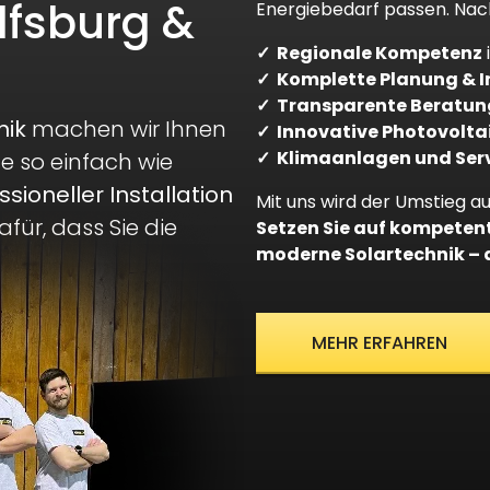
lfsburg &
Energiebedarf passen. Nachh
✓ Regionale Kompetenz
✓ Komplette Planung & I
✓ Transparente Beratun
nik
machen wir Ihnen
✓ Innovative Photovolta
✓ Klimaanlagen und Ser
e so einfach wie
ssioneller Installation
Mit uns wird der Umstieg au
für, dass Sie die
Setzen Sie auf kompeten
moderne Solartechnik
–
d
MEHR ERFAHREN