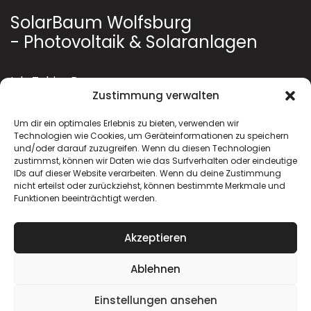
SolarBaum Wolfsburg
- Photovoltaik & Solaranlagen
Inh. Tobias Baum
Zustimmung verwalten
Am Findling 1
38473 Tiddische
Um dir ein optimales Erlebnis zu bieten, verwenden wir
Technologien wie Cookies, um Geräteinformationen zu speichern
Telefon: 0172 183 42 42
und/oder darauf zuzugreifen. Wenn du diesen Technologien
E-Mail:
info@solarbaum-technik.de
zustimmst, können wir Daten wie das Surfverhalten oder eindeutige
IDs auf dieser Website verarbeiten. Wenn du deine Zustimmung
solarbaum-technik.de
nicht erteilst oder zurückziehst, können bestimmte Merkmale und
Funktionen beeinträchtigt werden.
Akzeptieren
Ablehnen
Copyright © 2026 solarbaum-technik.de
Impressum
Datenschutz
Einstellungen ansehen